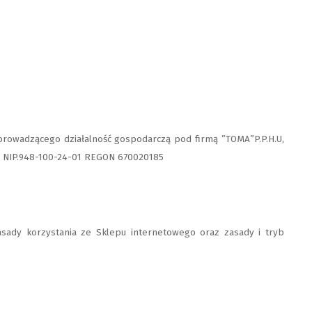
rowadzącego działalność gospodarczą pod firmą ”TOMA”P.P.H.U,
ki, NIP.948-100-24-01 REGON 670020185
asady korzystania ze Sklepu internetowego oraz zasady i tryb