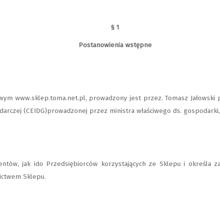
§ 1
Postanowienia wstępne
ym www.sklep.toma.net.pl, prowadzony jest przez. Tomasz Jałowski p
spodarczej (CEIDG)prowadzonej przez ministra właściwego ds. gospodar
ntów, jak ido Przedsiębiorców korzystających ze Sklepu i określa z
ictwem Sklepu.