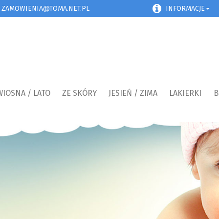
ZAMOWIENIA@TOMA.NET.PL
INFORMACJE
WIOSNA / LATO
ZE SKÓRY
JESIEŃ / ZIMA
LAKIERKI
B