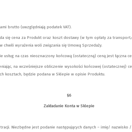
ami brutto (uwzględniają podatek VAT).
a się cena za Produkt oraz koszt dostawy (w tym opłaty za transport,d
w chwili wyrażenia woli związania się Umową Sprzedaży.
usług na czas nieoznaczony końcową (ostateczną) ceną jest łączna cen
ając, na wcześniejsze obliczenie wysokości końcowej (ostatecznej) ceny
ych kosztach, będzie podana w Sklepie w opisie Produktu.
§6
Zakładanie Konta w Sklepie
tracji. Niezbędne jest podanie następujących danych – imię/ nazwisko / 