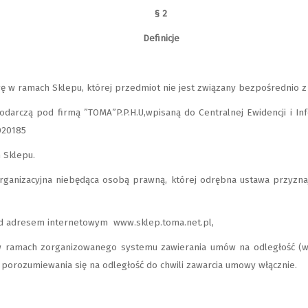
§ 2
Definicje
 w ramach Sklepu, której przedmiot nie jest związany bezpośrednio z 
odarczą pod firmą ”TOMA”P.P.H.U,wpisaną do Centralnej Ewidencji i In
020185
 Sklepu.
organizacyjna niebędąca osobą prawną, której odrębna ustawa przyzna
d adresem internetowym www.sklep.toma.net.pl,
ramach zorganizowanego systemu zawierania umów na odległość (w ra
porozumiewania się na odległość do chwili zawarcia umowy włącznie.